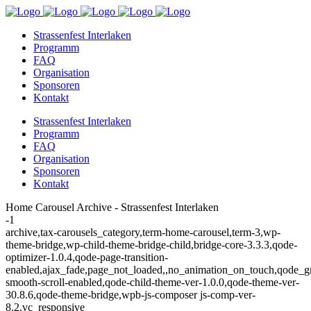
Strassenfest Interlaken
Programm
FAQ
Organisation
Sponsoren
Kontakt
Strassenfest Interlaken
Programm
FAQ
Organisation
Sponsoren
Kontakt
Home Carousel Archive - Strassenfest Interlaken
-1
archive,tax-carousels_category,term-home-carousel,term-3,wp-
theme-bridge,wp-child-theme-bridge-child,bridge-core-3.3.3,qode-
optimizer-1.0.4,qode-page-transition-
enabled,ajax_fade,page_not_loaded,,no_animation_on_touch,qode_g
smooth-scroll-enabled,qode-child-theme-ver-1.0.0,qode-theme-ver-
30.8.6,qode-theme-bridge,wpb-js-composer js-comp-ver-
8.2,vc_responsive