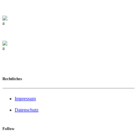
Marktgasse Interlaken
+41 33 820 07 08
info@strassenfest-interlaken.ch
Rechtliches
Impressum
Datenschutz
Follow